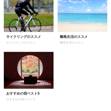
では? しかし、芝生の上では"脚
付きのバーベキューコンロのみ使
用可"とか"芝生保護の為、養生シ
ートを使用する"など条件も
様々。そんな、とりあえずBBQが
2021/4/5
2021/4/5
したーい!というあなたの為に必
要な情報をわかりやすくご紹介。
サイクリングのススメ
離島生活のススメ
（順不同） 八重山公園キャンプ
サイクリングのススメ
離島生活のススメ
場 鹿児島市街地から国道３号線
を郡山方面へ進み車で約40分と
アクセスしやす ...
2021/4/5
おすすめの宿ベスト5
おすすめの宿ベスト5