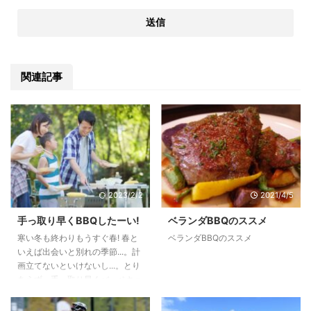
関連記事
2023/2/2
2021/4/5
手っ取り早くBBQしたーい!
ベランダBBQのススメ
寒い冬も終わりもうすぐ春! 春と
ベランダBBQのススメ
いえば出会いと別れの季節...。計
画立てないといけないし...。とり
あえず、手っ取り早くバーベキュ
ーだけでもできたら、それだけで
いいのだけど...という方も多いの